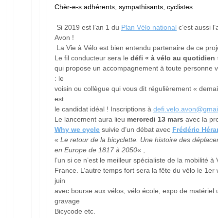
Chèr-e-s adhérents, sympathisants, cyclistes
Si 2019 est l’an 1 du
Plan Vélo national
c’est aussi l
Avon !
La Vie à Vélo est bien entendu partenaire de ce proj
Le fil conducteur sera le
défi « à vélo au quotidien 
qui propose un accompagnement à toute personne vo
: le
voisin ou collègue qui vous dit régulièrement « dema
est
le candidat idéal ! Inscriptions à
defi.velo.avon@gmai
Le lancement aura lieu
mercredi 13 mars
avec la pro
Why we cycle
suivie d’un débat avec
Frédéric Héra
«
Le retour de la bicyclette. Une histoire des déplac
en Europe de 1817 à 2050
« ,
l’un si ce n’est le meilleur spécialiste de la mobilité à
France. L’autre temps fort sera la fête du vélo le 1e
juin
avec bourse aux vélos, vélo école, expo de matériel ut
gravage
Bicycode etc.