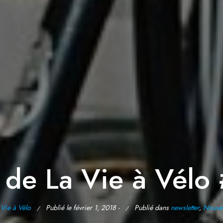
 de La Vie à Vél
 Vie à Vélo
Publié le
février 1, 2018
-
Publié dans
newsletter
,
Nouvel